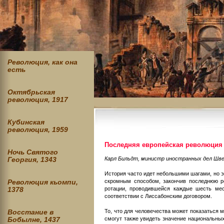
Революция, как она
есть
Октябрьская
революция, 1917
Кубинская
революция, 1959
Последняя европейская революция
Ночь Святого
Карл Бильдт, министр иностранных дел Шв
Георгия, 1343
История часто идет небольшими шагами, но э
скромным способом, закончив последнюю р
Революция кьомпи,
ротации, проводившейся каждые шесть ме
1378
соответствии с Лиссабонским договором.
То, что для человечества может показаться
Восстание в
смогут также увидеть значение национальных
Бобылне, 1437