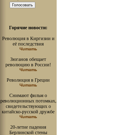
Горячие новости:
Революция в Киргизии и
её последствия
Читать
Зюганов обещает
революцию в России!
Читать
Революция в Греции
Читать
Снимают фильм о
революционных потомках,
свидетельствующих о
китайско-русской дружбе
Читать
20-летие падения
Берлинской стены