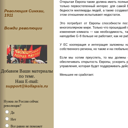
Открытая Европа также должна иметь полные
только первостепенный интерес для самой 
бедности миллиарды людей, а также создават
Революция Синхаи,
этом отношении испытывают недостаток.
1911
Это потребует от Европы способности по
многополярном мире. Только что прошедший 
Вожди революции
изменения климата — как необходимость, та
наподобие G-8 больше не работают, как не ра
У ЕС кооперация и интеграция заложены н
собственного региона, но также и на глобаль
Если мы хотим преуспеть, то мы должны о
обеспечивать открытость Европы, ускорить 
управления, которая будет поддерживать дей
Добавим Ваши материалы
Меньшее не сработает.
по теме.
Наш E-mail:
support@kollapsis.ru
Нужна ли России сейчас
революция?
Да
Нет
Все равно не поможет