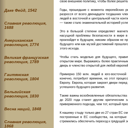
свою внешнюю политику, чтобы более решител
Годы, прошедшие с момента европейских ре
Даке Фейд, 1542
разросся от всего двенадцати тогдашних чле
людей в восточной и центральной части конти
— также стало знаменательной историей успе
Славная революция,
1688
Это в большой степени определяет магнет
насущной проблемы безопасности в мире в 
произойдет в будущем, никоим образом не пр
Американская
будущего или как музей достижений прошлог
революция, 1774
этого исхода.
Чтобы стать моделью для будущего, прави
Великая французская
открытом мире. Выражаясь более практичными
революция, 1789
дверь в членство открытой для любой европей
Примерно 150 млн. людей в юго-восточной
Гаитянская
конечно, потребует времени, но этот проце
революция, 1804
Европу. Европа, которая закроет двери перед
успешного будущего развития.
Бельгийская
Также важны возобновленные обязательства 
революция, 1830
до 2020 года станет другим критическим 
приверженного подхода, чем тот, который пре
Весна наций, 1848
К нашему стыду только две из 27 стран ЕС см
построенные в ЕС сообщества, на которые 
стремились обеспечить переход к грядущей э
Славная революция,
1868